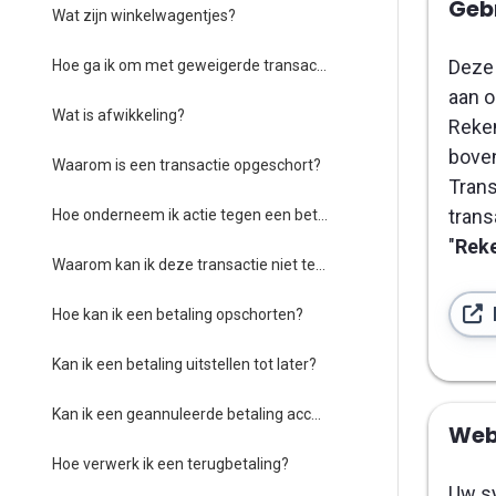
Gebr
Wat zijn winkelwagentjes?
Deze 
Hoe ga ik om met geweigerde transacties?
aan o
Wat is afwikkeling?
Reken
boven
Waarom is een transactie opgeschort?
Trans
trans
Hoe onderneem ik actie tegen een betaling die is opgeschort?
"
Reke
Waarom kan ik deze transactie niet terugbetalen?
Hoe kan ik een betaling opschorten?
Kan ik een betaling uitstellen tot later?
Kan ik een geannuleerde betaling accepteren?
Web
Hoe verwerk ik een terugbetaling?
Uw s