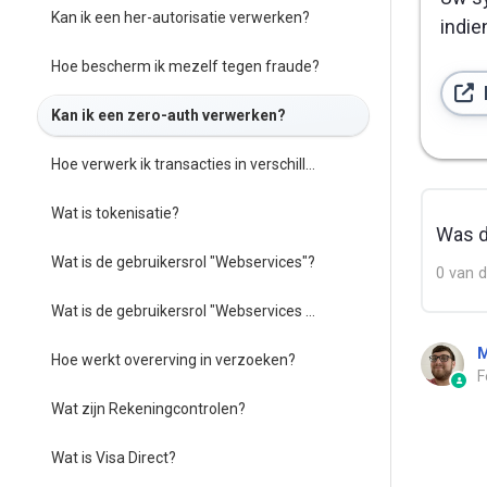
Kan ik een her-autorisatie verwerken?
indie
Hoe bescherm ik mezelf tegen fraude?
Kan ik een zero-auth verwerken?
Hoe verwerk ik transacties in verschillende valuta?
Wat is tokenisatie?
Was di
Wat is de gebruikersrol "Webservices"?
0 van d
Wat is de gebruikersrol "Webservices JWT"?
M
Hoe werkt overerving in verzoeken?
F
Wat zijn Rekeningcontrolen?
Wat is Visa Direct?