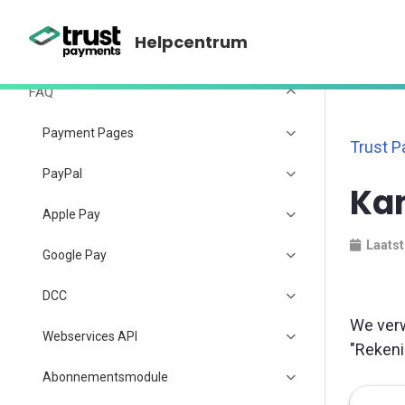
Testcentrum
Helpcentrum
Operationele gidsen
FAQ
Payment Pages
Trust 
PayPal
Kan
Apple Pay
Laatst
Google Pay
DCC
We verw
Webservices API
"Rekeni
Abonnementsmodule