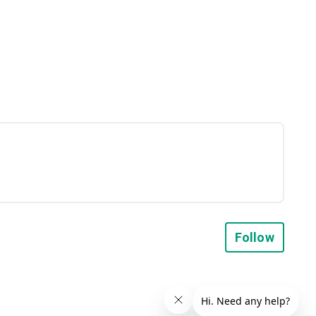
Not y
Follow