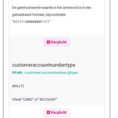
De geretourneerde waarde in het antwoord is in een
gemaskeerd formaat, bijvoorbeeld
"411111#######1111".
Verplicht
customeraccountnumbertype
XPath:
/customer/accountnumber/@type
Alfa (7)
Ofwel "
CARD
" of "
ACCOUNT
".
Verplicht