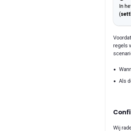
In he
(
sett
Voordat
regels 
scenari
Wann
Als d
Confi
Wij rad