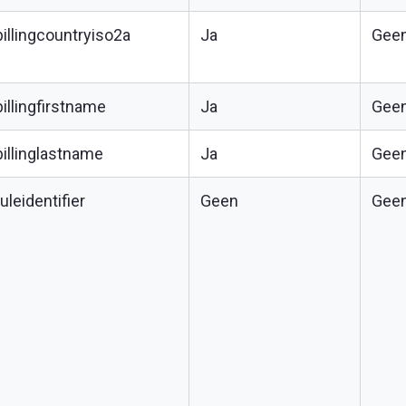
billingcountryiso2a
Ja
Gee
billingfirstname
Ja
Gee
billinglastname
Ja
Gee
ruleidentifier
Geen
Gee