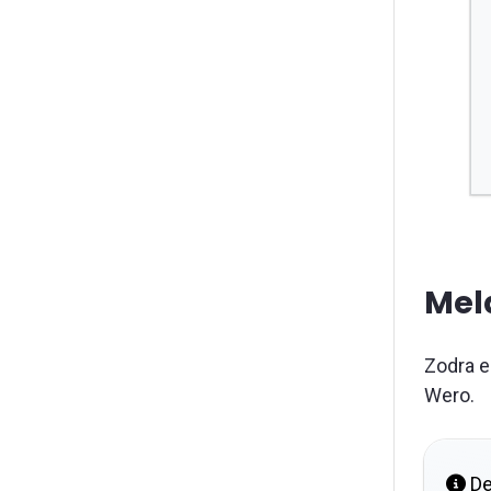
Mel
Zodra e
Wero.
De