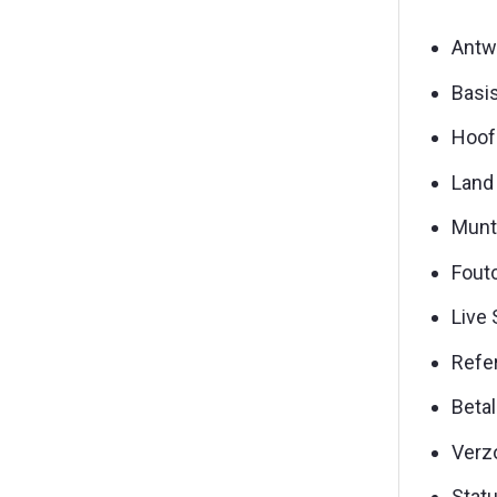
Antw
Basi
Hoof
Land 
Munt
Fout
Live 
Refer
Betal
Verz
Statu