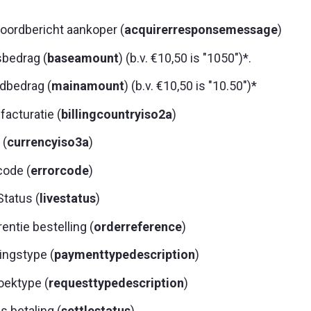
oordbericht aankoper (
acquirerresponsemessage
)
sbedrag (
baseamount
) (b.v. €10,50 is "1050")*.
dbedrag (
mainamount
) (b.v. €10,50 is "10.50")*
facturatie (
billingcountryiso2a
)
 (
currencyiso3a
)
code (
errorcode
)
Status (
livestatus
)
entie bestelling (
orderreference
)
ingstype (
paymenttypedescription
)
oektype (
requesttypedescription
)
s betaling (
settlestatus
)