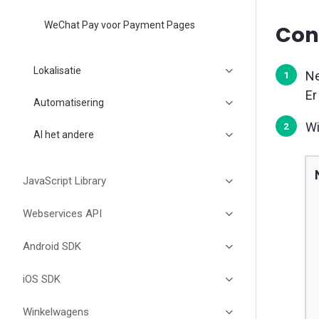
WeChat Pay voor Payment Pages
Con
Lokalisatie
Ne
Er
Automatisering
Wi
Al het andere
JavaScript Library
Webservices API
Android SDK
iOS SDK
Winkelwagens