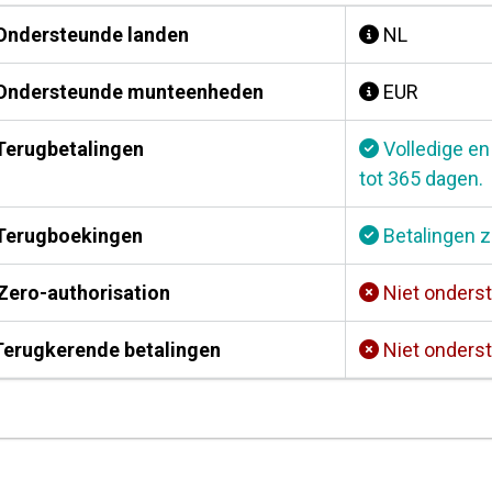
ndersteunde landen
NL
ndersteunde munteenheden
EUR
erugbetalingen
Volledige en
tot 365 dagen.
erugboekingen
Betalingen z
Zero-authorisation
Niet onders
erugkerende betalingen
Niet onders