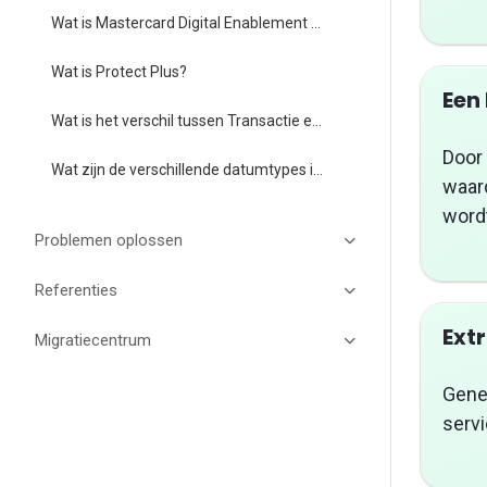
Wat is Mastercard Digital Enablement Service (MDES)?
Wat is Protect Plus?
Een
Wat is het verschil tussen Transactie en Rapportage CSV downloads?
Door 
Wat zijn de verschillende datumtypes in TRU Connect en hoe worden ze gebruikt?
waar
wordt
Problemen oplossen
Referenties
Ext
Migratiecentrum
Gener
serv