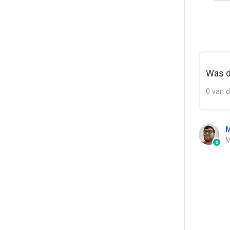
Was di
0 van d
M
M