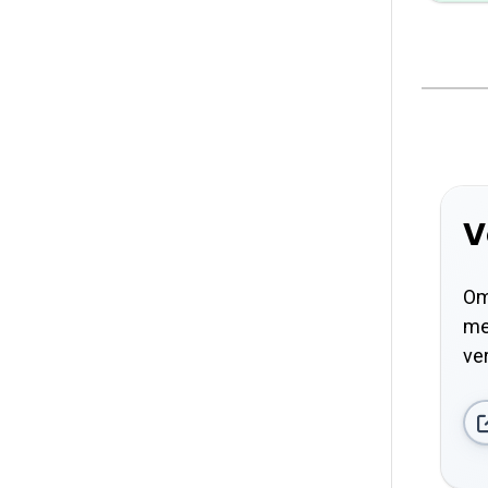
V
Om
me
ve