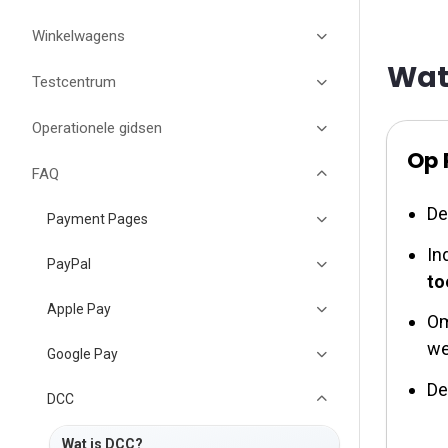
Winkelwagens
Wat 
Testcentrum
Operationele gidsen
Op 
FAQ
De
Payment Pages
In
PayPal
to
Apple Pay
Om
we
Google Pay
De
DCC
Wat is DCC?