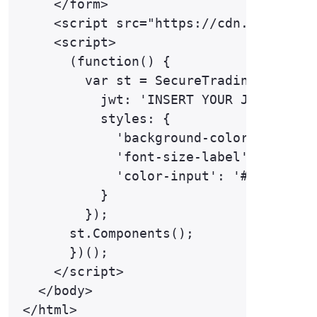
    </form>

    <script src="https://cdn.eu.trustp
    <script> 

      (function() {

        var st = SecureTrading({ 

          jwt: 'INSERT YOUR JWT HERE',
          styles: {

            'background-color-input': 
            'font-size-label': '18px',
            'color-input': '#FFF'

          }

        }); 

      st.Components(); 

      })(); 

    </script>

  </body>
