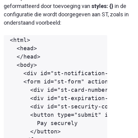
geformatteerd door toevoeging van
styles: {}
in de
configuratie die wordt doorgegeven aan
ST
, zoals in
onderstaand voorbeeld:
<html>

  <head>

  </head>

  <body>

    <div id="st-notification-frame"></
    <form id="st-form" action="https:/
      <div id="st-card-number" class="
      <div id="st-expiration-date" cla
      <div id="st-security-code" class
      <button type="submit" id="st-for
        Pay securely

      </button>
