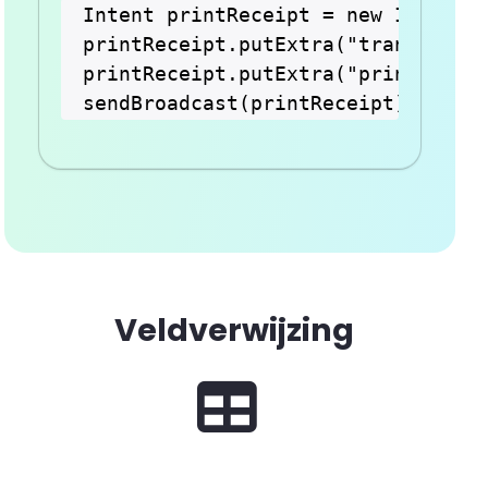
Intent printReceipt = new Intent("
printReceipt.putExtra("transaction
printReceipt.putExtra("printReques
Veldverwijzing