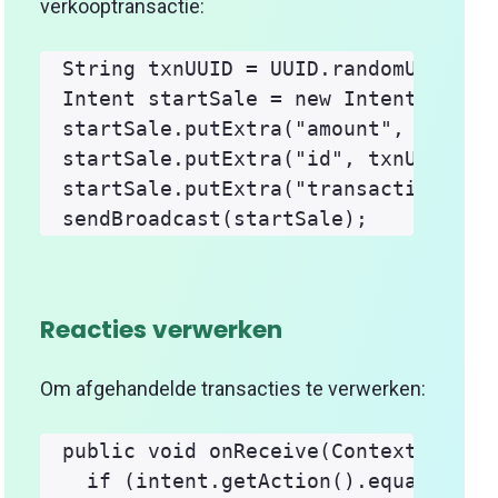
verkooptransactie:
String txnUUID = UUID.randomUUID().t
Intent startSale = new Intent("com.k
startSale.putExtra("amount", "100");
startSale.putExtra("id", txnUUID);

startSale.putExtra("transactionType"
Reacties verwerken
Om afgehandelde transacties te verwerken:
public void onReceive(Context contex
  if (intent.getAction().equals("com