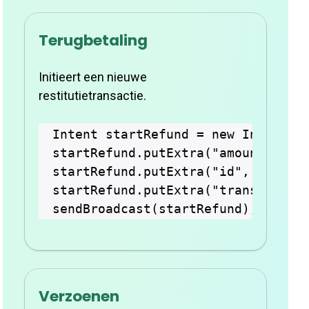
Terugbetaling
Initieert een nieuwe
restitutietransactie.
Intent startRefund = new Intent("c
startRefund.putExtra("amount", "10
startRefund.putExtra("id", UUID.ra
startRefund.putExtra("transactionT
Verzoenen