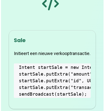
Sale
Initieert een nieuwe verkooptransactie.
Intent startSale = new Intent("com
startSale.putExtra("amount", "100"
startSale.putExtra("id", UUID.rand
startSale.putExtra("transactionTyp